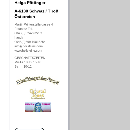
Helga Pöttinger
A-6130 Schwaz / Tirol/
Österreich
Martin Winterstellergasse 4
Festnetz Tel.
0043(0)
5242 62263
handy
0043(0)699 19015254
info@heilsteine.com
www.heilsteine.com
GESCHÄFTSZEITEN
Mo-Fr 10-12 15-18
Sa 10-12