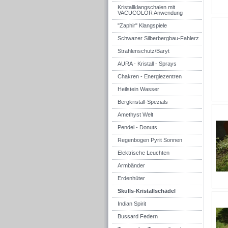
Kristallklangschalen mit
VACUCOLOR Anwendung
"Zaphir" Klangspiele
Schwazer Silberbergbau-Fahlerz
Strahlenschutz/Baryt
AURA - Kristall - Sprays
Chakren - Energiezentren
Heilstein Wasser
Bergkristall-Spezials
Amethyst Welt
Pendel - Donuts
Regenbogen Pyrit Sonnen
Elektrische Leuchten
Armbänder
Erdenhüter
Skulls-Kristallschädel
Indian Spirit
Bussard Federn