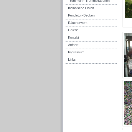
Trommeln - Trommeltaschen
Indianische Flöten
Pendleton-Decken
Räucherwerk
Galerie
Kontakt
Anfahrt
Impressum
Links