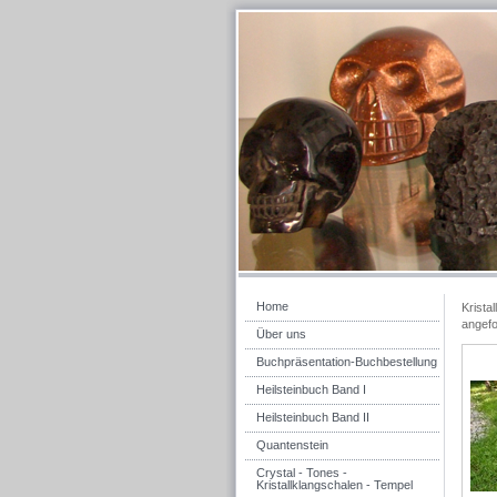
Home
Krista
angefo
Über uns
Buchpräsentation-Buchbestellung
Heilsteinbuch Band I
Heilsteinbuch Band II
Quantenstein
Crystal - Tones -
Kristallklangschalen - Tempel