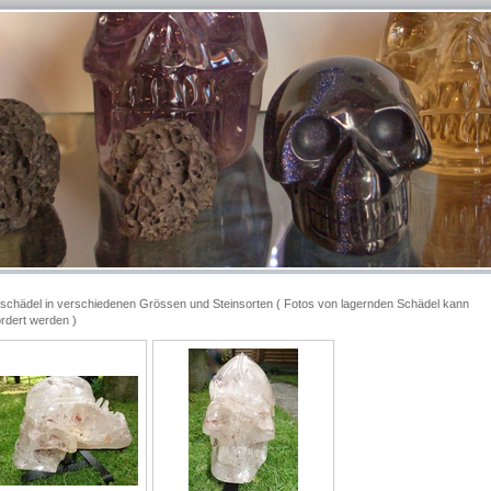
llschädel in verschiedenen Grössen und Steinsorten ( Fotos von lagernden Schädel kann
rdert werden )