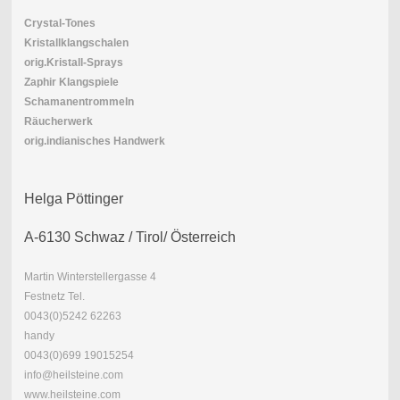
Crystal-Tones
Kristallklangschalen
orig.Kristall-Sprays
Zaphir Klangspiele
Schamanentrommeln
Räucherwerk
orig.indianisches Handwerk
Helga Pöttinger
A-6130 Schwaz / Tirol/ Österreich
Martin Winterstellergasse 4
Festnetz Tel.
0043(0)
5242 62263
handy
0043(0)699 19015254
info@heilsteine.com
www.heilsteine.com