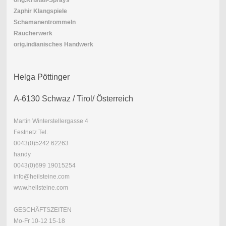
orig.Kristall-Sprays
Zaphir Klangspiele
Schamanentrommeln
Räucherwerk
orig.indianisches Handwerk
Helga Pöttinger
A-6130 Schwaz / Tirol/ Österreich
Martin Winterstellergasse 4
Festnetz Tel.
0043(0)
5242 62263
handy
0043(0)699 19015254
info@heilsteine.com
www.heilsteine.com
GESCHÄFTSZEITEN
Mo-Fr 10-12 15-18